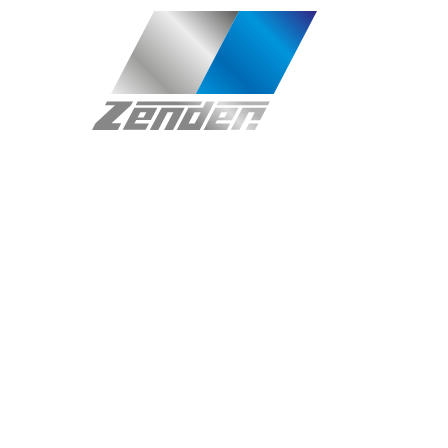
Der Eintrag "offcanvas-col1" existiert
Der Eintr
leider nicht.
leider ni