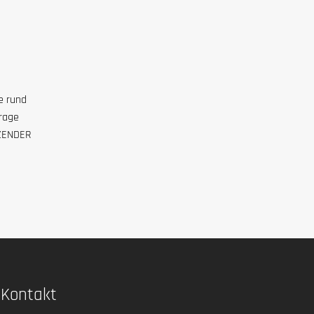
e rund
arage
 ZENDER
Kontakt