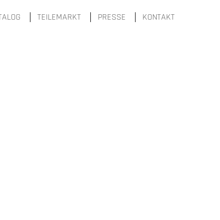
TALOG
TEILEMARKT
PRESSE
KONTAKT
iert
Der Eintrag "offcanvas-col4" existiert
leider nicht.