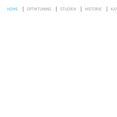
HOME
OPTIKTUNING
STUDIEN
HISTORIE
KA
ag "offcanvas-col2" existiert
Der Eintrag "offcanvas-col3" exist
cht.
leider nicht.