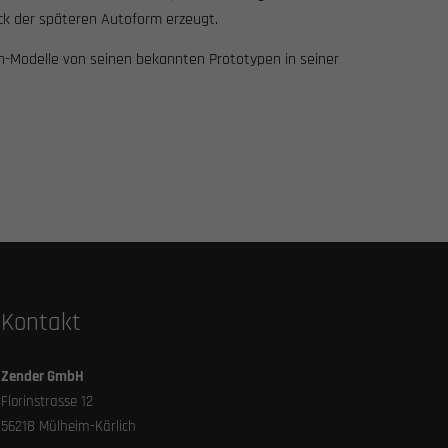
ck der späteren Autoform erzeugt.
n-Modelle von seinen bekannten Prototypen in seiner
Kontakt
Zender GmbH
Florinstrasse
12
56218 Mülheim-Kärlich