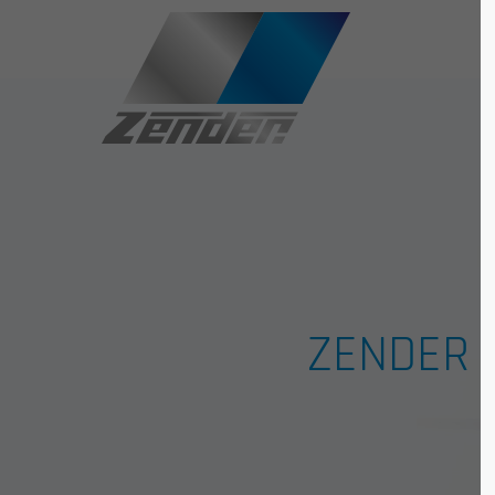
Der Eintrag "offcanvas-col1" existiert
Der Eintr
leider nicht.
leider ni
ZENDER 