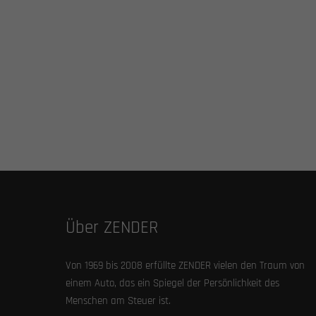
Über ZENDER
Von 1969 bis 2008 erfüllte ZENDER vielen den Traum von
einem Auto, das ein Spiegel der Persönlichkeit des
Menschen am Steuer ist.