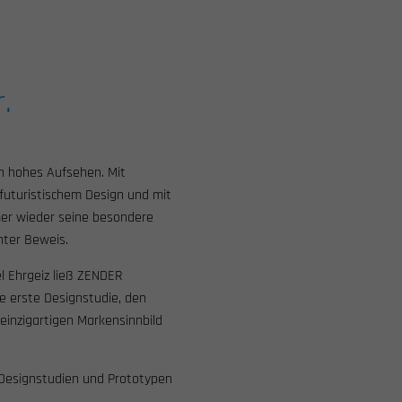
.
in hohes Aufsehen. Mit
 futuristischem Design und mit
mer wieder seine besondere
nter Beweis.
l Ehrgeiz ließ ZENDER
e erste Designstudie, den
 einzigartigen Markensinnbild
 Designstudien und Prototypen